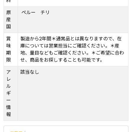
料
原
ペルー
チリ
産
国
賞
製造から2年間＊通常品とは異なりますので、在
味
庫については営業担当にご確認ください。＊産
期
地、量目などもご確認ください。＊ご希望に合わ
限
せ、商品をお探しすることも可能です。
ア
該当なし
レ
ル
ギ
ー
情
報