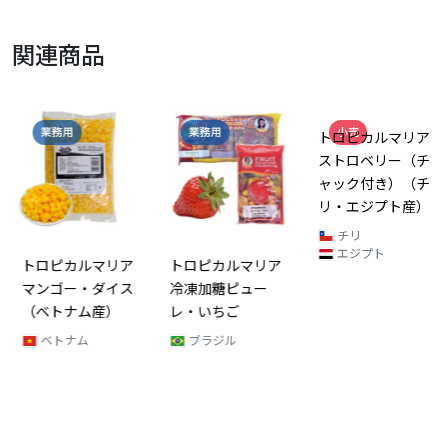
関連商品
業務用
業務用
小売
トロピカルマリア
ストロベリー（チ
ャック付き）（チ
リ・エジプト産）
チリ
エジプト
トロピカルマリア
トロピカルマリア
マンゴー・ダイス
冷凍加糖ピュー
（ベトナム産）
レ・いちご
ベトナム
ブラジル