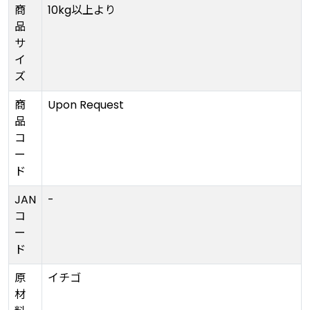
商
10kg以上より
品
サ
イ
ズ
商
Upon Request
品
コ
ー
ド
JAN
-
コ
ー
ド
原
イチゴ
材