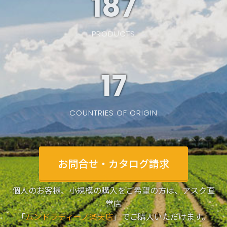
187
PRODUCTS
19
COUNTRIES OF ORIGIN
お問合せ・カタログ請求
個人のお客様、小規模の購入をご希望の方は、アスク直
営店
「
ムンドラティーノ楽天店
」でご購入いただけます。