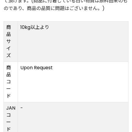
て頂けます。(商品に付着している白い物質は原料由来のも
のであり、商品の品質に問題はございません。)
商
10kg以上より
品
サ
イ
ズ
商
Upon Request
品
コ
ー
ド
JAN
-
コ
ー
ド