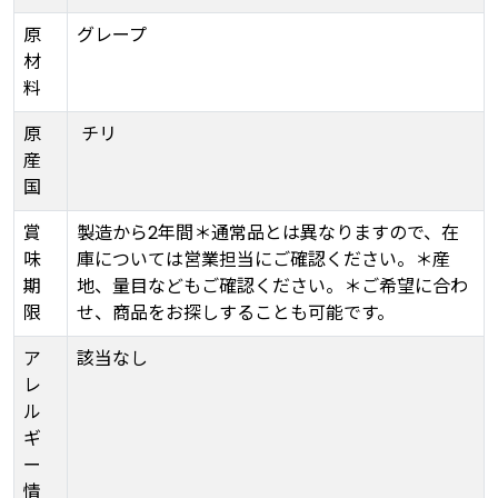
原
グレープ
材
料
原
チリ
産
国
賞
製造から2年間＊通常品とは異なりますので、在
味
庫については営業担当にご確認ください。＊産
期
地、量目などもご確認ください。＊ご希望に合わ
限
せ、商品をお探しすることも可能です。
ア
該当なし
レ
ル
ギ
ー
情