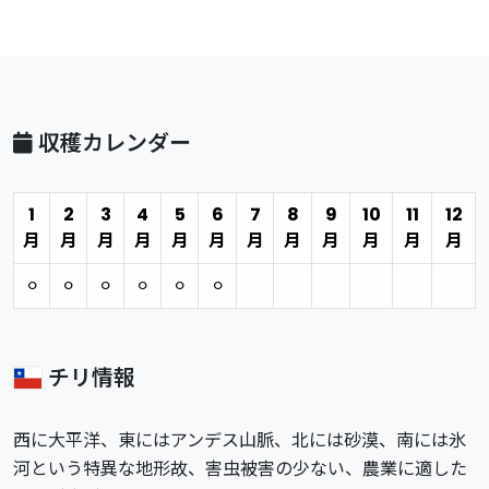
収穫カレンダー
1
2
3
4
5
6
7
8
9
10
11
12
月
月
月
月
月
月
月
月
月
月
月
月
⚪︎
⚪︎
⚪︎
⚪︎
⚪︎
⚪︎
チリ情報
西に大平洋、東にはアンデス山脈、北には砂漠、南には氷
河という特異な地形故、害虫被害の少ない、農業に適した