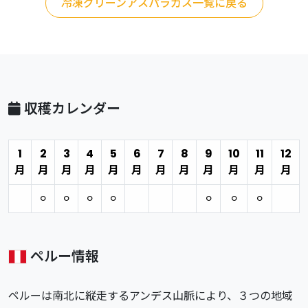
冷凍グリーンアスパラガス一覧に戻る
収穫カレンダー
1
2
3
4
5
6
7
8
9
10
11
12
月
月
月
月
月
月
月
月
月
月
月
月
⚪︎
⚪︎
⚪︎
⚪︎
⚪︎
⚪︎
⚪︎
ペルー情報
ペルーは南北に縦走するアンデス山脈により、３つの地域