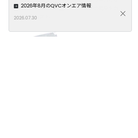
便利なポーションパックからデイリーパック
2026年8月のQVCオンエア情報
等、お客様のご希望に応じた規格の商品をお
作り致します。
Close
2026.07.30