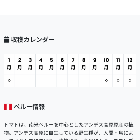
収穫カレンダー
1
2
3
4
5
6
7
8
9
10
11
12
月
月
月
月
月
月
月
月
月
月
月
月
⚪︎
⚪︎
⚪︎
⚪︎
ペルー情報
トマトは、南米ペルーを中心としたアンデス高原原産の植
物。アンデス高原に自生している野生種が、人間・鳥によ