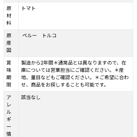
原
トマト
材
料
原
ペルー
トルコ
産
国
賞
製造から2年間＊通常品とは異なりますので、在
味
庫については営業担当にご確認ください。＊産
期
地、量目などもご確認ください。＊ご希望に合わ
限
せ、商品をお探しすることも可能です。
ア
該当なし
レ
ル
ギ
ー
情