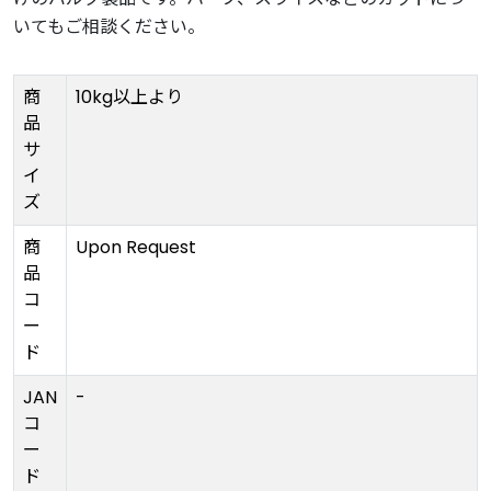
いてもご相談ください。
商
10kg以上より
品
サ
イ
ズ
商
Upon Request
品
コ
ー
ド
JAN
-
コ
ー
ド