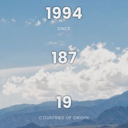
1994
SINCE
187
PRODUCTS
19
COUNTRIES OF ORIGIN