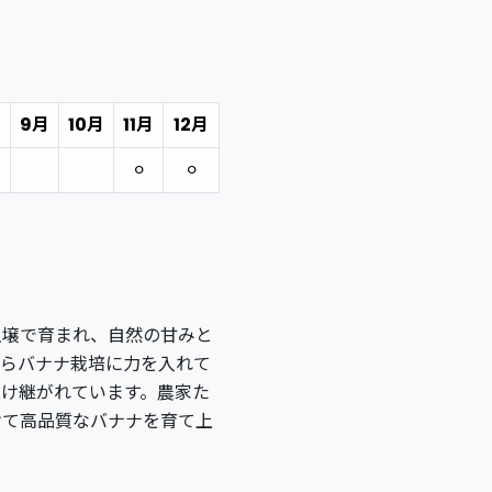
月
9月
10月
11月
12月
⚪︎
⚪︎
土壌で育まれ、自然の甘みと
からバナナ栽培に力を入れて
受け継がれています。農家た
けて高品質なバナナを育て上