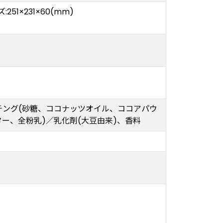
:251×231×60(mm)
チング(砂糖、ココナッツオイル、ココアパウ
ー、全粉乳)／乳化剤(大豆由来)、香料