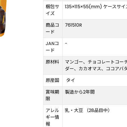
梱包サ
135×115×55(mm) ケースサイズ
イズ
商品コ
761510R
ード
JANコ
-
ード
原材料
マンゴー、チョコレートコー
ダー、カカオマス、ココアバタ
原産国
タイ
賞味期
製造から2年間
限
アレル
乳・大豆 （28品目中）
ギー情
報