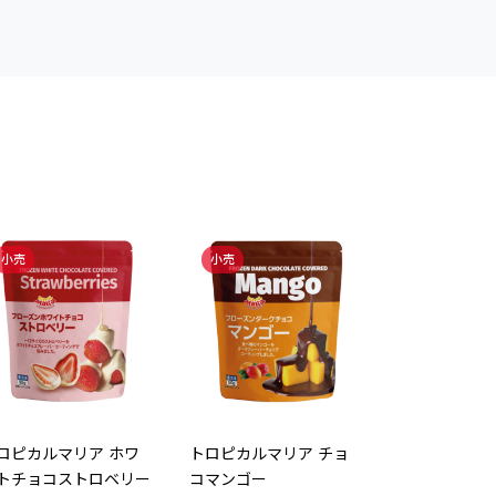
小売
小売
小売
トロピカルマ
コブルーベリ
タイ
ロピカルマリア ホワ
トロピカルマリア チョ
トチョコストロベリー
コマンゴー