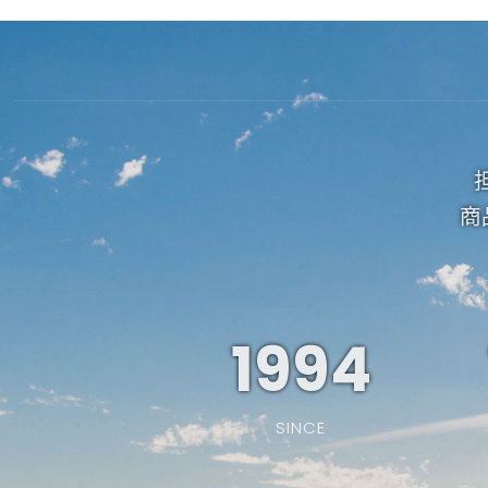
商
1994
SINCE