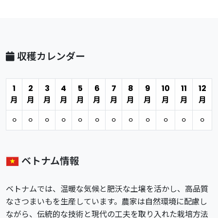
収穫カレンダー
1
2
3
4
5
6
7
8
9
10
11
12
月
月
月
月
月
月
月
月
月
月
月
月
⚪︎
⚪︎
⚪︎
⚪︎
⚪︎
⚪︎
⚪︎
⚪︎
⚪︎
⚪︎
⚪︎
⚪︎
ベトナム情報
ベトナムでは、温暖な気候と肥沃な土壌を活かし、高品質
なさつまいもを生産しています。農家は自然環境に配慮し
ながら、伝統的な技術と現代の工夫を取り入れた栽培方法