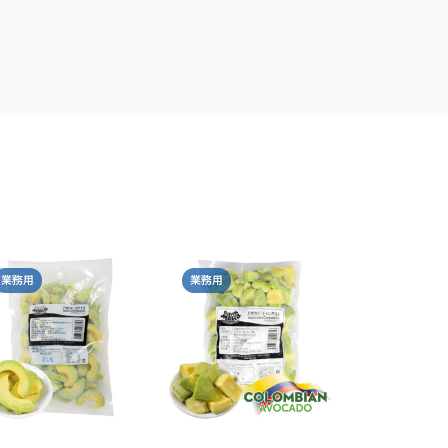
業務用
業務用
小売
トロピカルマ
カド・チャン
ク付き）500
コロンビア