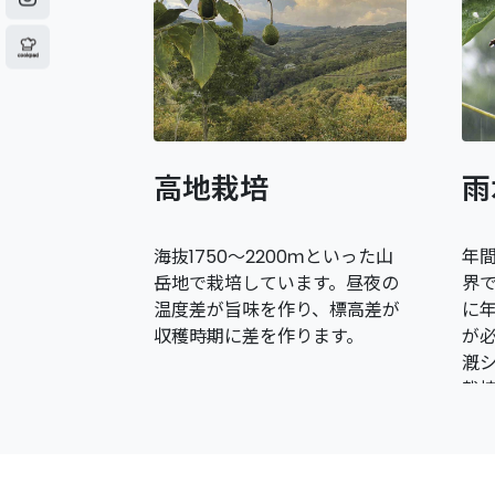
高地栽培
雨
海抜1750〜2200ｍといった山
年間
岳地で栽培しています。昼夜の
界
温度差が旨味を作り、標高差が
に年
収穫時期に差を作ります。
が
漑
栽