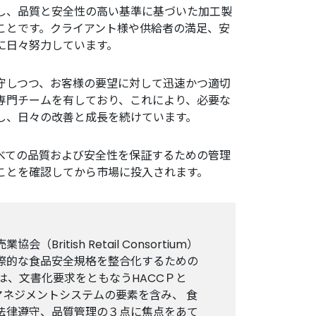
し、品質と安全性の高い基準に基づいた加工製
ことです。クライアント様や供給者の満足、安
に日々努力しています。
守しつつ、お客様の要望に対して迅速かつ適切
専門チームを有しており、これにより、必要な
し、日々の改善と成長を続けています。
べての品質および安全性を保証するための管理
ことを確認してから市場に投入されます。
（British Retail Consortium）
際的な食品安全規格を整合化するための
は、文書化要求をともなうHACCＰと
するマネジメントシステムの要素を含み、 食
法律遵守、品質管理の３点に焦点をあて