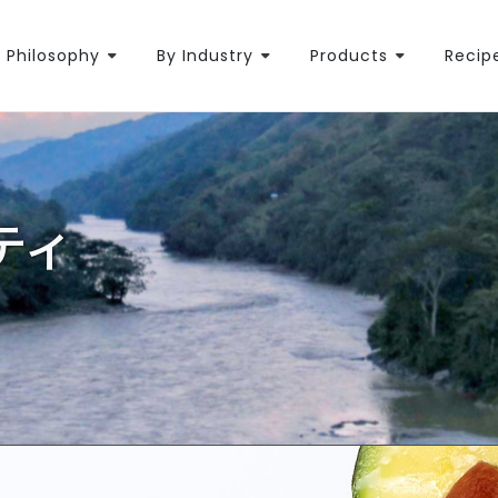
Philosophy
By Industry
Products
Recip
ティ