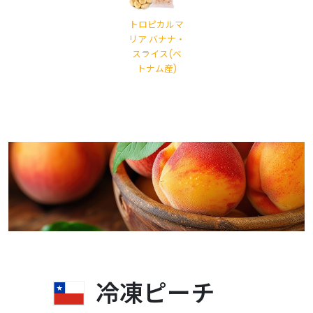
トロピカルマ
リア バナナ・
スライス(ベ
トナム産)
冷凍ピーチ