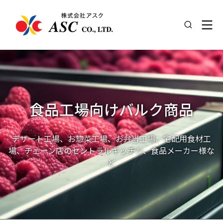
食品工場向けバルク商品
デザート工場、お惣菜工場、お弁当工場、宅配用食材工
場、チェーン店のセントラルキッチン、食品メーカー様な
ど