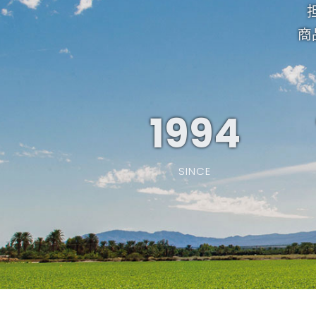
商
1994
SINCE