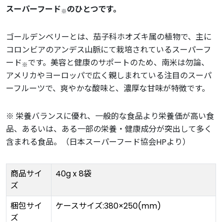
スーパーフード
のひとつです。
※
ゴールデンベリーとは、茄子科ホオズキ属の植物で、主に
コロンビアのアンデス山脈にて栽培されているスーパーフ
ード
です。美容と健康のサポートのため、南米は勿論、
※
アメリカやヨーロッパで広く親しまれている注目のスーパ
ーフルーツで、爽やかな酸味と、濃厚な甘味が特徴です。
※
栄養バランスに優れ、一般的な食品より栄養価が高い食
品、あるいは、ある一部の栄養・健康成分が突出して多く
含まれる食品。（日本スーパーフード協会HPより）
商品サイ
40g x 8袋
ズ
梱包サイ
ケースサイズ:380×250(mm)
ズ