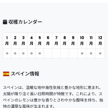
収穫カレンダー
1
2
3
4
5
6
7
8
9
10
11
12
月
月
月
月
月
月
月
月
月
月
月
月
⚪︎
⚪︎
⚪︎
⚪︎
⚪︎
⚪︎
⚪︎
⚪︎
スペイン情報
スペインは、温暖な地中海性気候と豊かな地形に恵まれ、
太陽が降り注ぐ長い日照時間が特徴です。これにより、ス
ペインのレモンは豊かな香りとさわやかな酸味を持ち、独
特の濃厚な風味が生まれます。