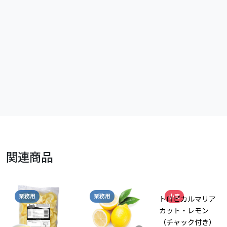
関連商品
業務用
業務用
小売
トロピカルマリア
カット・レモン
（チャック付き）