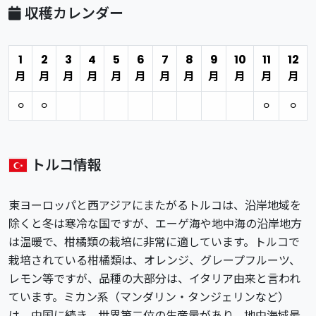
収穫カレンダー
1
2
3
4
5
6
7
8
9
10
11
12
月
月
月
月
月
月
月
月
月
月
月
月
⚪︎
⚪︎
⚪︎
⚪︎
トルコ情報
東ヨーロッパと西アジアにまたがるトルコは、沿岸地域を
除くと冬は寒冷な国ですが、エーゲ海や地中海の沿岸地方
は温暖で、柑橘類の栽培に非常に適しています。トルコで
栽培されている柑橘類は、オレンジ、グレープフルーツ、
レモン等ですが、品種の大部分は、イタリア由来と言われ
ています。ミカン系（マンダリン・タンジェリンなど）
は、中国に続き、世界第二位の生産量があり、地中海域最