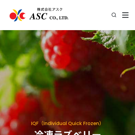
IQF（Individual Quick Frozen）