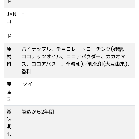
ド
JAN
-
コ
ー
ド
原
パイナップル、チョコレートコーチング(砂糖、
材
ココナッツオイル、ココアパウダー、カカオマ
料
ス、ココアバター、全粉乳)／乳化剤(大豆由来)、
香料
原
タイ
産
国
賞
製造から2年間
味
期
限