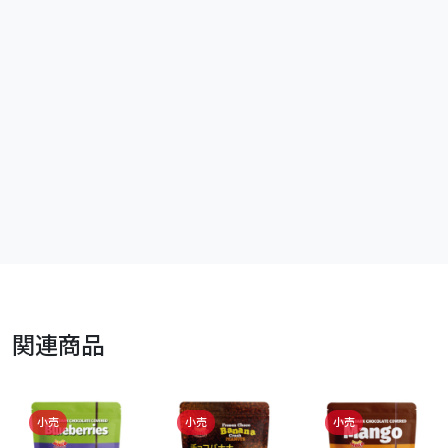
関連商品
小売
小売
小売
トロピカルマ