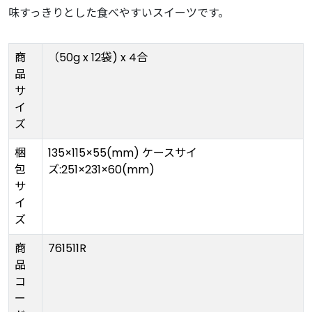
味すっきりとした食べやすいスイーツです。
商
（50g x 12袋) x 4合
品
サ
イ
ズ
梱
135×115×55(mm) ケースサイ
包
ズ:251×231×60(mm)
サ
イ
ズ
商
761511R
品
コ
ー