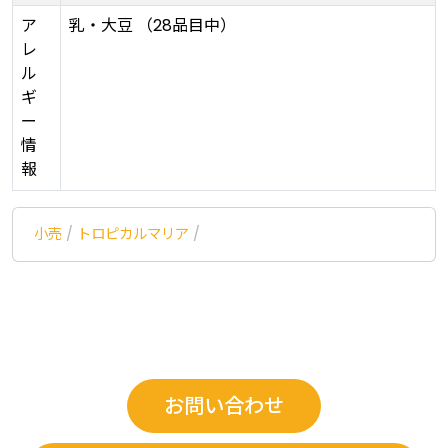
ア
乳・大豆 （28品目中）
レ
ル
ギ
ー
情
報
小売
/
トロピカルマリア
/
お問い合わせ