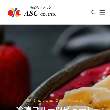
IQF（Individual Quick Frozen）