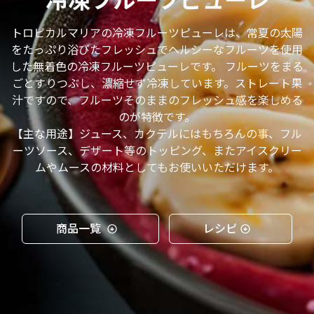
冷凍フルーツピューレ
トロピカルマリアの冷凍フルーツピューレは、常夏の太陽
をたっぷり浴びたフレッシュでヘルシーなフルーツを使用
した無着色の冷凍フルーツピューレです。 フルーツをまる
ごとすりつぶし、濃縮せず冷凍しています。ストレート果
汁ですので、フルーツそのままのフレッシュ感を楽しめる
のが特徴です。
【主な用途】ジュース、カクテルにはもちろんの事、フル
ーツソース、デザート等のトッピング、またアイスクリー
ムやムースの材料としてもお使いいただけます。
商品一覧
レシピ