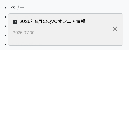
ベリー
パイナップル
2026年8月のQVCオンエア情報
フルーツピューレ
Close
2026.07.30
デザート
アンデスポテト
アスパラガス
レトルトシリーズ
ドライ商品
その他のフルーツ
その他の野菜