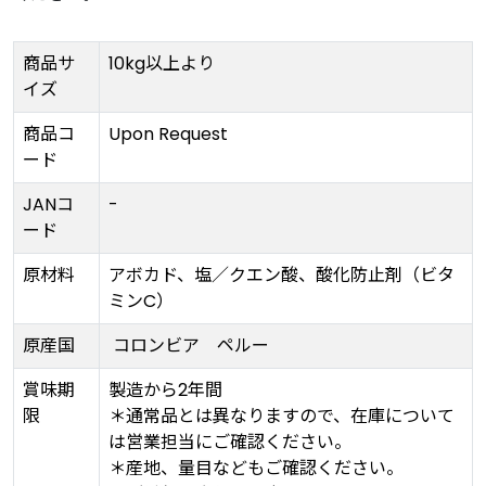
商品サ
10kg以上より
イズ
商品コ
Upon Request
ード
JANコ
-
ード
原材料
アボカド、塩／クエン酸、酸化防止剤（ビタ
ミンC）
原産国
コロンビア
ペルー
賞味期
製造から2年間
限
＊通常品とは異なりますので、在庫について
は営業担当にご確認ください。
＊産地、量目などもご確認ください。