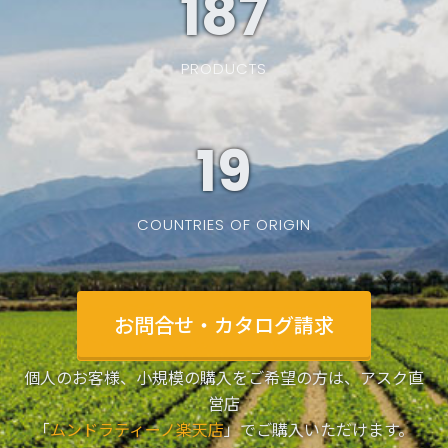
187
PRODUCTS
19
COUNTRIES OF ORIGIN
お問合せ・カタログ請求
個人のお客様、小規模の購入をご希望の方は、アスク直
営店
「
ムンドラティーノ楽天店
」でご購入いただけます。