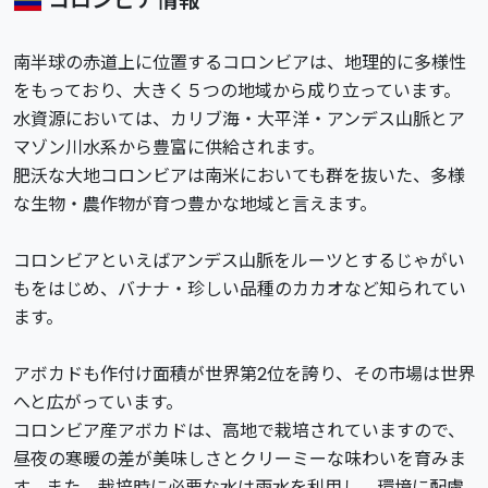
コロンビア情報
南半球の赤道上に位置するコロンビアは、地理的に多様性
をもっており、大きく５つの地域から成り立っています。
水資源においては、カリブ海・大平洋・アンデス山脈とア
マゾン川水系から豊富に供給されます。
肥沃な大地コロンビアは南米においても群を抜いた、多様
な生物・農作物が育つ豊かな地域と言えます。
コロンビアといえばアンデス山脈をルーツとするじゃがい
もをはじめ、バナナ・珍しい品種のカカオなど知られてい
ます。
アボカドも作付け面積が世界第2位を誇り、その市場は世界
へと広がっています。
コロンビア産アボカドは、高地で栽培されていますので、
昼夜の寒暖の差が美味しさとクリーミーな味わいを育みま
す。また、栽培時に必要な水は雨水を利用し、環境に配慮