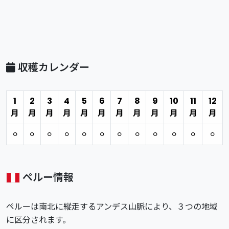
収穫カレンダー
1
2
3
4
5
6
7
8
9
10
11
12
月
月
月
月
月
月
月
月
月
月
月
月
⚪︎
⚪︎
⚪︎
⚪︎
⚪︎
⚪︎
⚪︎
⚪︎
⚪︎
⚪︎
⚪︎
⚪︎
ペルー情報
ペルーは南北に縦走するアンデス山脈により、３つの地域
に区分されます。