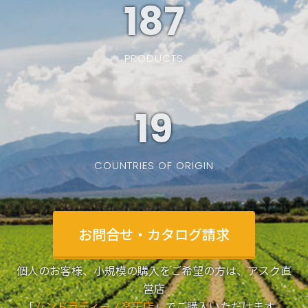
187
PRODUCTS
19
COUNTRIES OF ORIGIN
お問合せ・カタログ請求
個人のお客様、小規模の購入をご希望の方は、アスク直
営店
「
ムンドラティーノ楽天店
」でご購入いただけます。