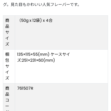
グ。見た目もかわいい人気フレーバーです。
商
（50g x 12袋) x 4合
品
サ
イ
ズ
梱
135×115×55(mm) ケースサイ
包
ズ:251×231×60(mm)
サ
イ
ズ
商
761507R
品
コ
ー