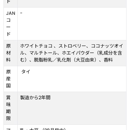
ド
JAN
-
コ
ー
ド
原
ホワイトチョコ 、ストロベリー、ココナッツオイ
材
ル、マルチトール、ホエイパウダー（乳成分を含
料
む）、脱脂粉乳／乳化剤（大豆由来）、香料
原
タイ
産
国
賞
製造から2年間
味
期
限