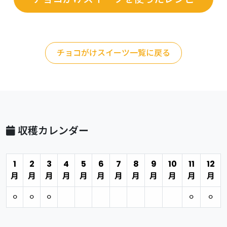
チョコがけスイーツ一覧に戻る
収穫カレンダー
1
2
3
4
5
6
7
8
9
10
11
12
月
月
月
月
月
月
月
月
月
月
月
月
⚪︎
⚪︎
⚪︎
⚪︎
⚪︎