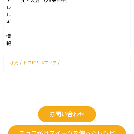
ア
乳・大豆 （28品目中）
レ
ル
ギ
ー
情
報
小売
/
トロピカルマリア
/
お問い合わせ
チョコがけスイーツを使ったレシピ