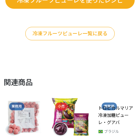
冷凍フルーツピューレを使ったレシピ
冷凍フルーツピューレ一覧に戻る
関連商品
業務用
小売
業務用
トロピカルマリア
冷凍加糖ピュー
レ・グアバ
ブラジル