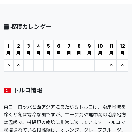
収穫カレンダー
1
2
3
4
5
6
7
8
9
10
11
12
月
月
月
月
月
月
月
月
月
月
月
月
⚪︎
⚪︎
⚪︎
⚪︎
トルコ情報
東ヨーロッパと西アジアにまたがるトルコは、沿岸地域を
除くと冬は寒冷な国ですが、エーゲ海や地中海の沿岸地方
は温暖で、柑橘類の栽培に非常に適しています。トルコで
栽培されている柑橘類は、オレンジ、グレープフルーツ、