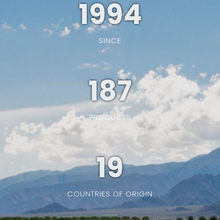
1994
SINCE
187
PRODUCTS
19
COUNTRIES OF ORIGIN