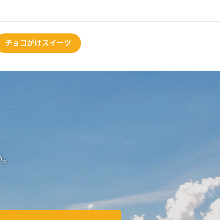
チョコがけスイーツ
。
い。