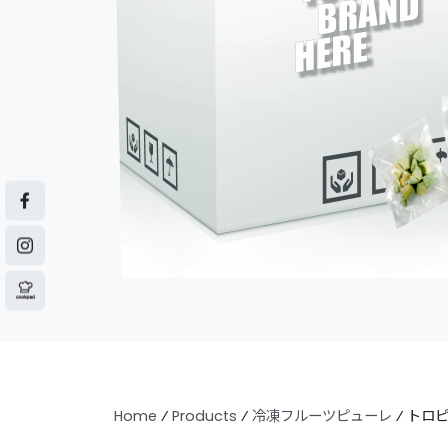
Home
⁄
Products
⁄
冷凍フルーツピューレ
⁄
トロピ