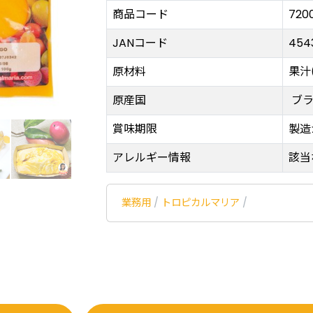
商品コード
720
JANコード
454
原材料
果汁
原産国
ブ
賞味期限
製造
アレルギー情報
該当
業務用
/
トロピカルマリア
/