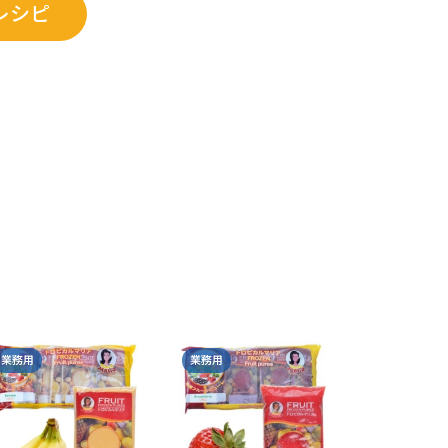
レシピ
業務用
業務用
業務用
トロピカルマリア 冷凍
トロピカルマ
ポーション・ピューレ
ポーション・
（ブルーベリー）
（ライチ）
ポーランド
ポーランド