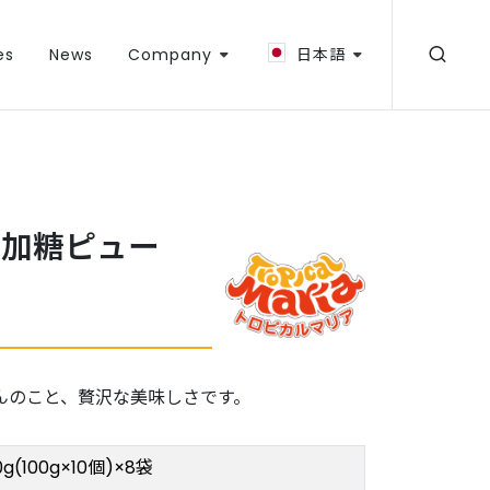
es
News
Company
日本語
凍加糖ピュー
んのこと、贅沢な美味しさです。
00g(100g×10個)×8袋