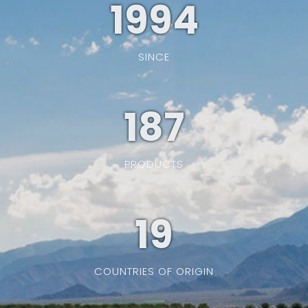
1994
SINCE
187
PRODUCTS
19
COUNTRIES OF ORIGIN