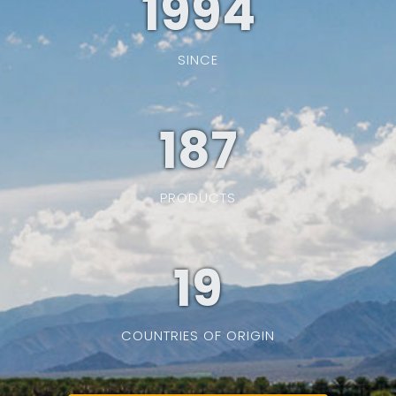
1994
SINCE
187
PRODUCTS
19
COUNTRIES OF ORIGIN