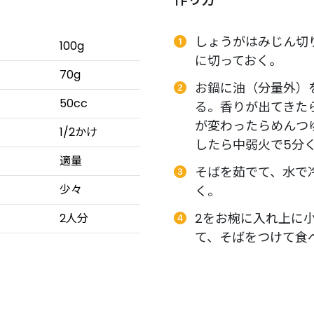
しょうがはみじん切
100g
に切っておく。
70g
お鍋に油（分量外）
50cc
る。香りが出てきた
が変わったらめんつ
1/2かけ
したら中弱火で5分
適量
そばを茹でて、水で
少々
く。
2をお椀に入れ上に
2人分
て、そばをつけて食