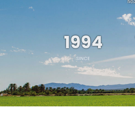
商
1994
SINCE