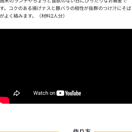
週末のランチやちょっと食欲のない日にぴったりなお蕎麦で
す。コクのある揚げナスと豚バラの相性が抜群のつけ汁にそば
がよく絡みます。（材料2人分）
作り方