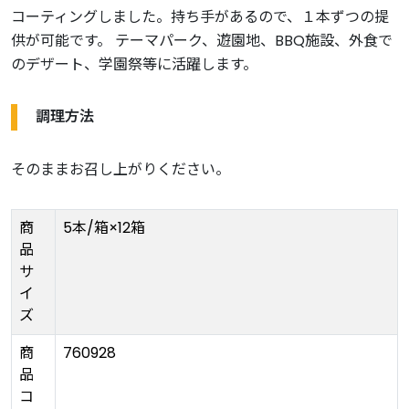
コーティングしました。持ち手があるので、１本ずつの提
供が可能です。 テーマパーク、遊園地、BBQ施設、外食で
のデザート、学園祭等に活躍します。
調理方法
そのままお召し上がりください。
商
5本/箱×12箱
品
サ
イ
ズ
商
760928
品
コ