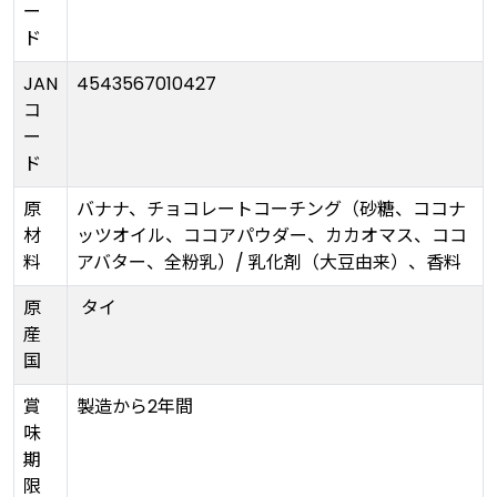
ー
ド
JAN
4543567010427
コ
ー
ド
原
バナナ、チョコレートコーチング（砂糖、ココナ
材
ッツオイル、ココアパウダー、カカオマス、ココ
料
アバター、全粉乳）/ 乳化剤（大豆由来）、香料
原
タイ
産
国
賞
製造から2年間
味
期
限