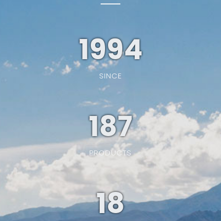
1994
SINCE
187
PRODUCTS
19