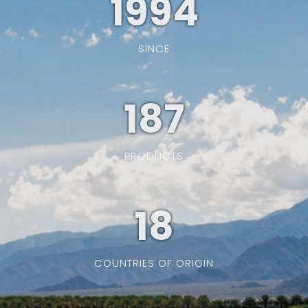
1994
SINCE
187
PRODUCTS
19
COUNTRIES OF ORIGIN