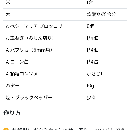
米
1合
水
炊飯器の1合分
A ベジーマリア ブロッコリー
8個
A 玉ねぎ（みじん切り）
1/4個
A パプリカ（5mm角）
1/4個
A コーン缶
1/4缶
A 顆粒コンソメ
小さじ1
バター
10g
塩・ブラックペッパー
少々
作り方