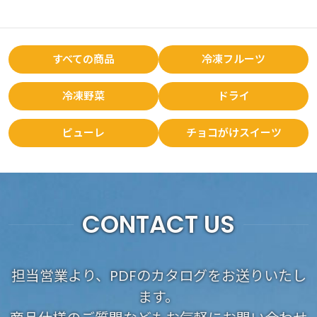
すべての商品
冷凍フルーツ
冷凍野菜
ドライ
ピューレ
チョコがけスイーツ
CONTACT US
担当営業より、PDFのカタログをお送りいたし
ます。