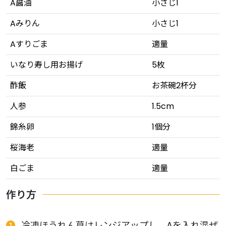
A醤油
小さじ1
Aみりん
小さじ1
Aすりごま
適量
いなり寿し用お揚げ
5枚
酢飯
お茶碗2杯分
人参
1.5cm
錦糸卵
1個分
桜海老
適量
白ごま
適量
作り方
冷凍ほうれん草はレンジアップし、Aを入れ混ぜ