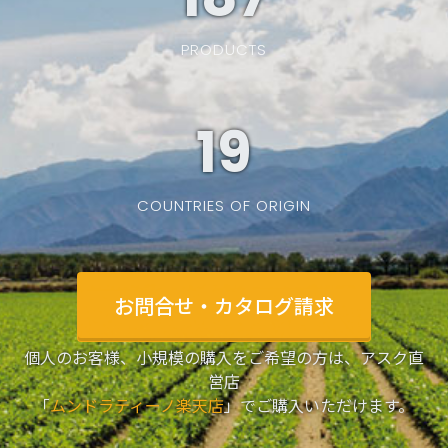
PRODUCTS
19
COUNTRIES OF ORIGIN
お問合せ・カタログ請求
個人のお客様、小規模の購入をご希望の方は、アスク直
営店
「
ムンドラティーノ楽天店
」でご購入いただけます。