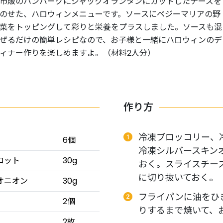
市販のハンバーグにジャックオランタンにカットしたチーズを
のせた、ハロウィンメニューです。ソースにベジーマリアの野
菜をトッピングして彩りと栄養をプラスしました。ソースも混
ぜるだけの簡単レシピなので、お子様と一緒にハロウィンのデ
ィナー作りを楽しめますよ。（材料2人分）
作り方
冷凍ブロッコリー、
6個
冷凍シルバースキン
ロット
30g
おく。スライスチー
に切り抜いておく。
オニオン
30g
フライパンに油をひ
2個
りするまで焼いて、
2枚