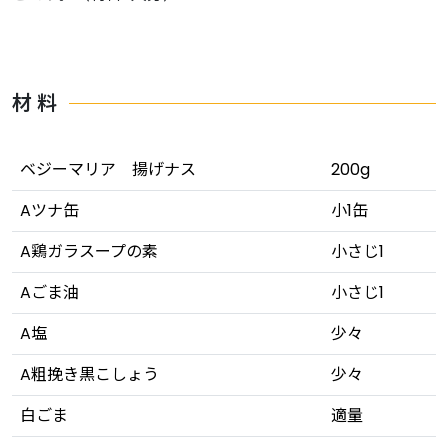
材 料
ベジーマリア 揚げナス
200g
Aツナ缶
小1缶
A鶏ガラスープの素
小さじ1
Aごま油
小さじ1
A塩
少々
A粗挽き黒こしょう
少々
白ごま
適量