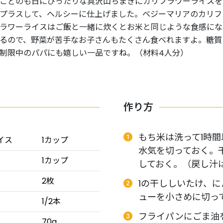
こどのも日にぴったりな具沢山ちまきにカリフラワーライスを
プラスして、ヘルシーに仕上げました。ベジーマリアのカリフ
ラワーライスはご飯と一緒に炊くとお米と同じような食感にな
るので、野菜が苦手なお子さんもたくさん食べれますよ。糖質
制限中のパパにも嬉しい一品ですね。（材料4人分）
作り方
もち米は洗って1時
イス
1カップ
水気を切っておく。
1カップ
しておく。（戻し汁
2枚
1の干ししいたけ、
ューを小さめに切っ
1/2本
フライパンにごま油
70g