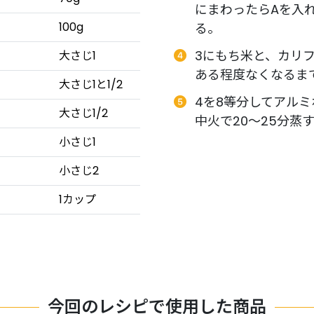
にまわったらAを入
100g
る。
3にもち米と、カリ
大さじ1
ある程度なくなるま
大さじ1と1/2
4を8等分してアル
大さじ1/2
中火で20〜25分蒸
小さじ1
小さじ2
1カップ
今回のレシピで使用した商品