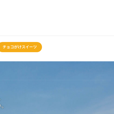
チョコがけスイーツ
。
い。