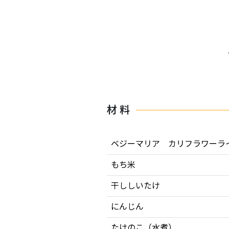
材 料
ベジーマリア カリフラワーラ
もち米
干ししいたけ
にんじん
たけのこ（水煮）