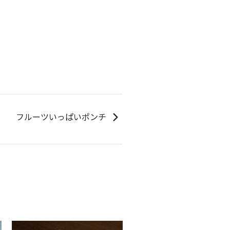
フルーツいっぱいポンチ