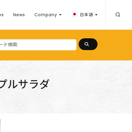
es
News
Company
日本語
プルサラダ