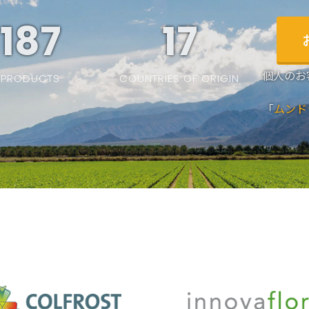
187
19
個人のお
PRODUCTS
COUNTRIES OF ORIGIN
「
ムンド