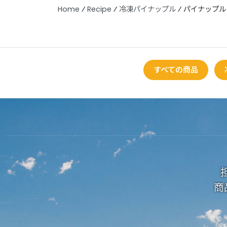
Home
⁄
Recipe
⁄
冷凍パイナップル
⁄
パイナップル
すべての商品
商