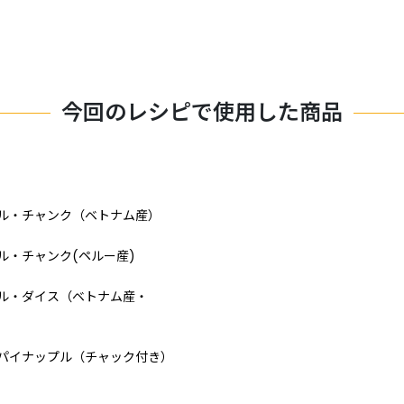
今回のレシピで使用した商品
プル・チャンク（ベトナム産）
ル・チャンク(ペルー産)
プル・ダイス（ベトナム産・
ンパイナップル（チャック付き）