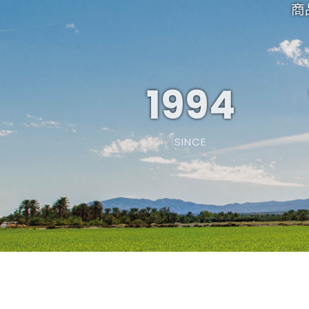
商
1994
SINCE