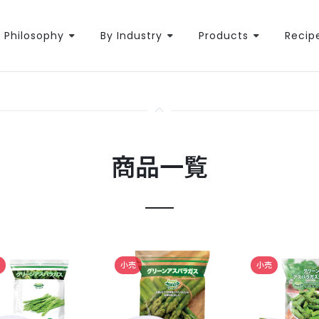
Philosophy
By Industry
Products
Recip
商品一覧
小売
小売