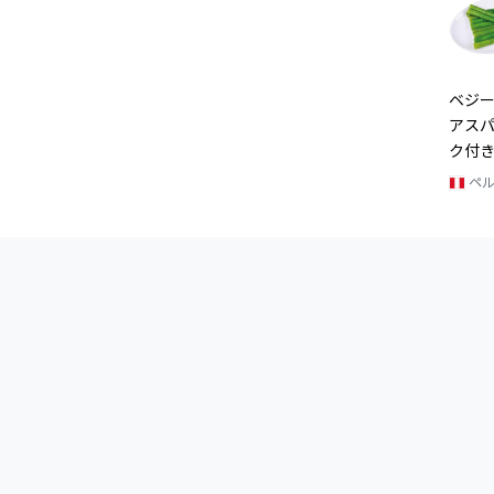
ベジー
アス
ク付き
ペ