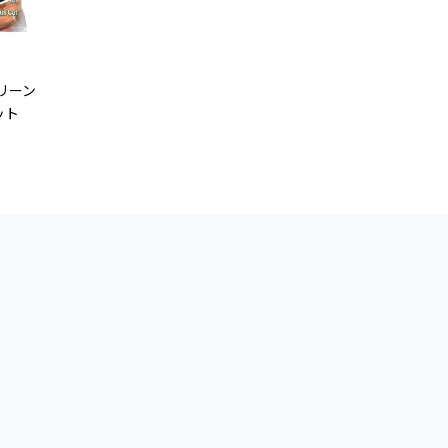
リーン
ット