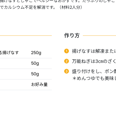
揚げなすとじゃこでヘルシーなおかずです。たっぷりのじゃこ
でカルシウム不足を解消です。（材料2人分）
作り方
揚げなすは解凍また
る揚げなす
250g
万能ねぎは3㎝のざ
50g
盛り付けをし、ポン
50g
＊めんつゆでも美味
お好み量