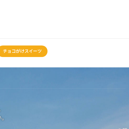
チョコがけスイーツ
。
い。