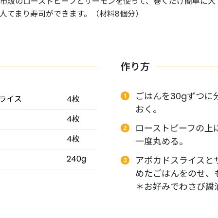
市販のローストビーフとサーモンを使って、巻くだけ簡単に大
人てまり寿司ができます。（材料8個分）
作り方
ごはんを30gずつ
ライス
4枚
おく。
4枚
ローストビーフの上
4枚
一度丸める。
240g
アボカドスライスと
めたごはんをのせ、
＊お好みでわさび醤