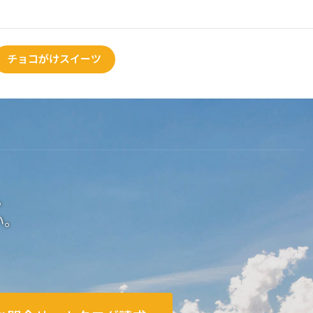
チョコがけスイーツ
。
い。