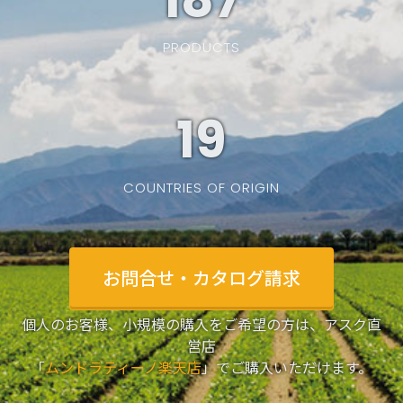
PRODUCTS
19
COUNTRIES OF ORIGIN
お問合せ・カタログ請求
個人のお客様、小規模の購入をご希望の方は、アスク直
営店
「
ムンドラティーノ楽天店
」でご購入いただけます。