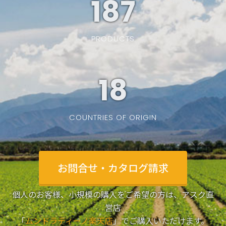
187
PRODUCTS
19
COUNTRIES OF ORIGIN
お問合せ・カタログ請求
個人のお客様、小規模の購入をご希望の方は、アスク直
営店
「
ムンドラティーノ楽天店
」でご購入いただけます。