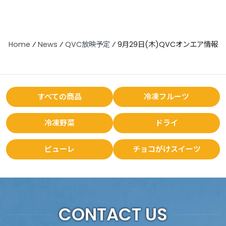
Home
⁄
News
⁄
QVC放映予定
⁄
9月29日(木)QVCオンエア情報
すべての商品
冷凍フルーツ
冷凍野菜
ドライ
ピューレ
チョコがけスイーツ
CONTACT US