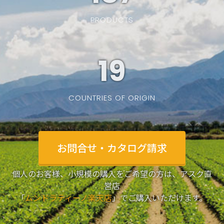
PRODUCTS
19
COUNTRIES OF ORIGIN
お問合せ・カタログ請求
個人のお客様、小規模の購入をご希望の方は、アスク直
営店
「
ムンドラティーノ楽天店
」でご購入いただけます。