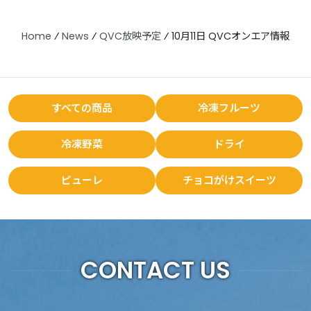
Home
⁄
News
⁄
QVC放映予定
⁄
10月11日 QVCオンエア情報
すべての商品
冷凍フルーツ
冷凍野菜
ドライ
ピューレ
チョコがけスイーツ
CONTACT US