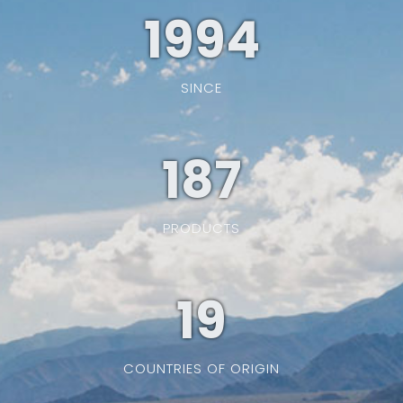
1994
SINCE
187
PRODUCTS
19
COUNTRIES OF ORIGIN