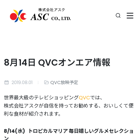
8月14日 QVCオンエア情報
2019.08.01
QVC放映予定
世界最大級のテレビショッピング
QVC
では、
株式会社アスクが自信を持ってお勧めする、おいしくて便
利な食材が紹介されます。
8/14
(
水
)
トロピカルマリア 毎日嬉しいグルメセレクショ
ン