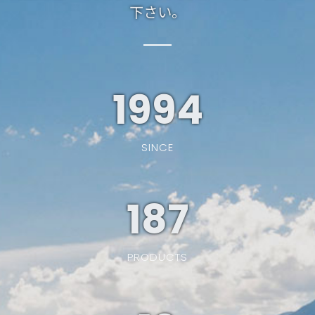
下さい。
1994
SINCE
187
PRODUCTS