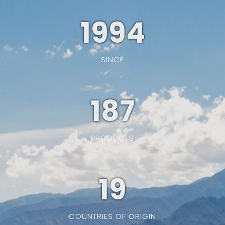
1994
SINCE
187
PRODUCTS
19
COUNTRIES OF ORIGIN