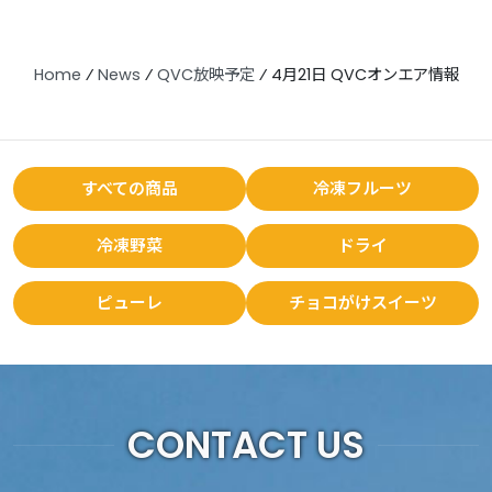
Home
⁄
News
⁄
QVC放映予定
⁄
4月21日 QVCオンエア情報
すべての商品
冷凍フルーツ
冷凍野菜
ドライ
ピューレ
チョコがけスイーツ
CONTACT US