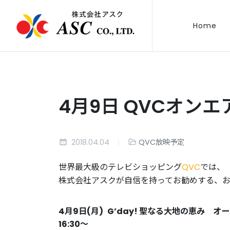
Home
4月9日 QVCオンエ
2018.04.04
QVC放映予定
世界最大級のテレビショッピング
QVC
では、
株式会社アスクが自信を持ってお勧めする、
4月9日(月)
G’day! 聖なる大地の恵み オ
16:30〜