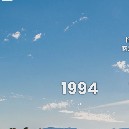
商
1994
SINCE