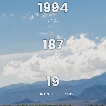
1994
SINCE
187
PRODUCTS
19
COUNTRIES OF ORIGIN